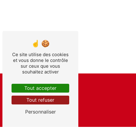
Ce site utilise des cookies
et vous donne le contrôle
sur ceux que vous
souhaitez activer
Tout accepter
Tout refuser
Contactez-nous
Personnaliser
SARL TERMITE D'OC
4 Rue Eole
34710 Lespignan
04 67 37 92 84