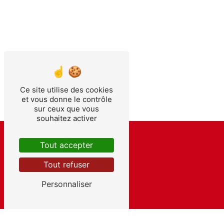
Ce site utilise des cookies
et vous donne le contrôle
sur ceux que vous
souhaitez activer
Tout accepter
Tout refuser
Contactez-nous
Personnaliser
SARL TERMITE D'OC
4 Rue Eole
34710 Lespignan
04 67 37 92 84