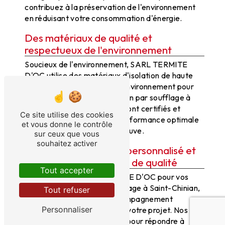
contribuez à la préservation de l'environnement
en réduisant votre consommation d'énergie.
Des matériaux de qualité et
respectueux de l'environnement
Soucieux de l'environnement, SARL TERMITE
D'OC utilise des matériaux d'isolation de haute
qualité et respectueux de l'environnement pour
réaliser vos travaux d'isolation par soufflage à
Saint-Chinian. Nos produits sont certifiés et
Ce site utilise des cookies
garantis pour assurer une performance optimale
et vous donne le contrôle
et une durabilité à toute épreuve.
sur ceux que vous
souhaitez activer
Un accompagnement personnalisé et
un service après-vente de qualité
Tout accepter
En choisissant SARL TERMITE D'OC pour vos
travaux d'isolation par soufflage à Saint-Chinian,
Tout refuser
vous bénéficierez d'un accompagnement
Personnaliser
personnalisé tout au long de votre projet. Nos
équipes sont à votre écoute pour répondre à