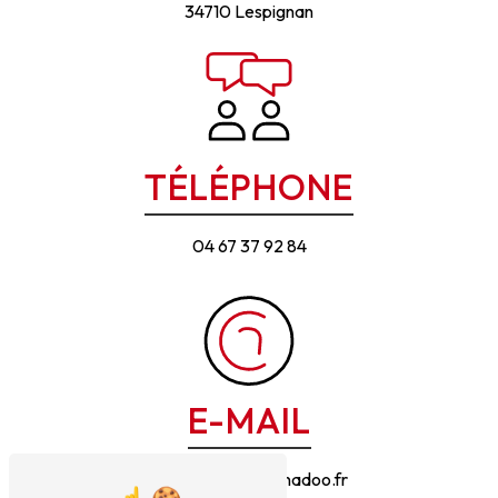
34710 Lespignan
TÉLÉPHONE
04 67 37 92 84
E-MAIL
termite.d.oc@wanadoo.fr