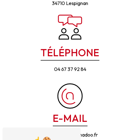
34710 Lespignan
TÉLÉPHONE
04 67 37 92 84
E-MAIL
termite.d.oc@wanadoo.fr